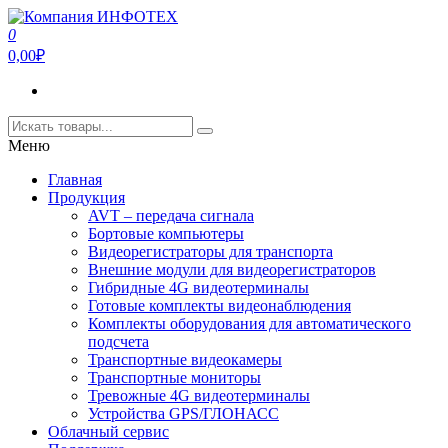
Перейти
к
0
Компания ИНФОТЕХ
Компания ИНФОТЕХ занимается производством
содержимому
0,00₽
оборудования для передачи видеосигнала,а так же
видеорегистраторов и ПО для подсчета пассажиропотока.
Меню
Главная
Продукция
AVT – передача сигнала
Бортовые компьютеры
Видеорегистраторы для транспорта
Внешние модули для видеорегистраторов
Гибридные 4G видеотерминалы
Готовые комплекты видеонаблюдения
Комплекты оборудования для автоматического
подсчета
Транспортные видеокамеры
Транспортные мониторы
Тревожные 4G видеотерминалы
Устройства GPS/ГЛОНАСС
Облачный сервис