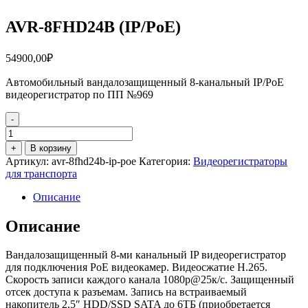
AVR-8FHD24B (IP/PoE)
54900,00
₽
Автомобильный вандалозащищенный 8-канальный IP/PoE
видеорегистратор по ПП №969
-
Количество
товара
+
В корзину
AVR-
Артикул:
avr-8fhd24b-ip-poe
Категория:
Видеорегистраторы
8FHD24B
для транспорта
(IP/PoE)
Описание
Описание
Вандалозащищенный 8-ми канальный IP видеорегистратор
для подключения PoE видеокамер. Видеосжатие H.265.
Скорость записи каждого канала 1080p@25к/c. Защищенный
отсек доступа к разъемам. Запись на встраиваемый
накопитель 2,5″ HDD/SSD SATA до 6ТБ (приобретается