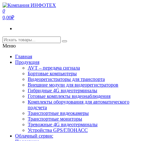
Перейти
к
0
Компания ИНФОТЕХ занимается производством
содержимому
Компания ИНФОТЕХ
0,00₽
оборудования для передачи видеосигнала,а так же
видеорегистраторов и ПО для подсчета пассажиропотока.
Меню
Главная
Продукция
AVT – передача сигнала
Бортовые компьютеры
Видеорегистраторы для транспорта
Внешние модули для видеорегистраторов
Гибридные 4G видеотерминалы
Готовые комплекты видеонаблюдения
Комплекты оборудования для автоматического
подсчета
Транспортные видеокамеры
Транспортные мониторы
Тревожные 4G видеотерминалы
Устройства GPS/ГЛОНАСС
Облачный сервис