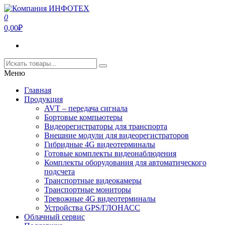
Перейти
к
0
Компания ИНФОТЕХ
Компания ИНФОТЕХ занимается производством
содержимому
0,00₽
оборудования для передачи видеосигнала,а так же
видеорегистраторов и ПО для подсчета пассажиропотока.
Меню
Главная
Продукция
AVT – передача сигнала
Бортовые компьютеры
Видеорегистраторы для транспорта
Внешние модули для видеорегистраторов
Гибридные 4G видеотерминалы
Готовые комплекты видеонаблюдения
Комплекты оборудования для автоматического
подсчета
Транспортные видеокамеры
Транспортные мониторы
Тревожные 4G видеотерминалы
Устройства GPS/ГЛОНАСС
Облачный сервис