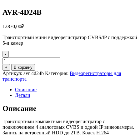
AVR-4D24B
12870,00
₽
Транспортный мини видеорегистратор CVBS/IP с поддержкой
5-и камер
-
Количество
товара
+
В корзину
AVR-
Артикул:
avr-4d24b
Категория:
Видеорегистраторы для
4D24B
транспорта
Описание
Детали
Описание
Транспортный компактный видеорегистратор с
подключением 4 аналоговых CVBS и одной IP видеокамеры.
Запись на встроенный HDD до 2ТВ. Кодек H.264