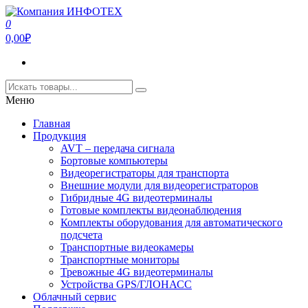
Перейти
к
0
Компания ИНФОТЕХ
Компания ИНФОТЕХ занимается производством
содержимому
0,00₽
оборудования для передачи видеосигнала,а так же
видеорегистраторов и ПО для подсчета пассажиропотока.
Меню
Главная
Продукция
AVT – передача сигнала
Бортовые компьютеры
Видеорегистраторы для транспорта
Внешние модули для видеорегистраторов
Гибридные 4G видеотерминалы
Готовые комплекты видеонаблюдения
Комплекты оборудования для автоматического
подсчета
Транспортные видеокамеры
Транспортные мониторы
Тревожные 4G видеотерминалы
Устройства GPS/ГЛОНАСС
Облачный сервис