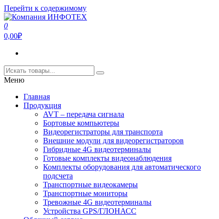
Перейти к содержимому
0
Компания ИНФОТЕХ
Компания ИНФОТЕХ занимается производством
0,00₽
оборудования для передачи видеосигнала,а так же
видеорегистраторов и ПО для подсчета пассажиропотока.
Меню
Главная
Продукция
AVT – передача сигнала
Бортовые компьютеры
Видеорегистраторы для транспорта
Внешние модули для видеорегистраторов
Гибридные 4G видеотерминалы
Готовые комплекты видеонаблюдения
Комплекты оборудования для автоматического
подсчета
Транспортные видеокамеры
Транспортные мониторы
Тревожные 4G видеотерминалы
Устройства GPS/ГЛОНАСС