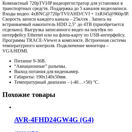
Компактный 720pTVI/IP видеорегистратор для установки в
транспортных средств. Поддержка до 5 каналов видеозаписи.
Входы видео: 4xBNC@720p/TVI/AHD/CVI + 1xRJ45@960p/IP.
Скорость записи каждого канала – 25к/сек . Запись на
встраиваемый накопитель HDD 2,5″ до 4TB (приобретается
отдельно). Выгрузка записанного видео на ноутбук по
интерфейсу Ethernet или на флеш-карту по USB-интерфейсу.
Программа TRACE-Viewer в комплекте. Встроенная система
температурного контроля. Подключение монитора –
VGA/HDMI.
Питание 9-36В.
“Авиационные” разъемы.
Выход питания для видеокамер.
Габариты: 190х140х50мм.
Температурный диапазон – (-40…+50) °С.
Похожие товары
AVR-4FHD24GW4G (G4)