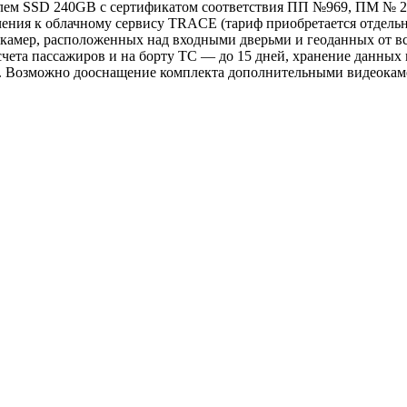
ем SSD 240GB с сертификатом соответствия ПП №969, ПМ № 208
чения к облачному сервису TRACE (тариф приобретается отдельн
камер, расположенных над входными дверьми и геоданных от 
ета пассажиров и на борту ТС — до 15 дней, хранение данных и
). Возможно дооснащение комплекта дополнительными видеокам