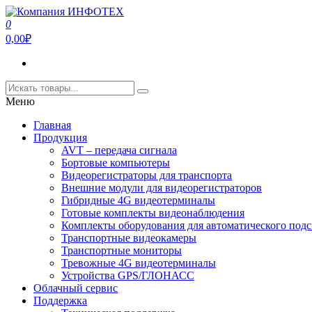
Перейти
к
0
Компания ИНФОТЕХ
Компания ИНФОТЕХ занимается производством оборудования дл
содержимому
0,00₽
Меню
Главная
Продукция
AVT – передача сигнала
Бортовые компьютеры
Видеорегистраторы для транспорта
Внешние модули для видеорегистраторов
Гибридные 4G видеотерминалы
Готовые комплекты видеонаблюдения
Комплекты оборудования для автоматического подс
Транспортные видеокамеры
Транспортные мониторы
Тревожные 4G видеотерминалы
Устройства GPS/ГЛОНАСС
Облачный сервис
Поддержка