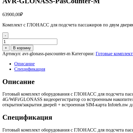
AVR-GLONASS-PasCounter-M
63900,00
₽
Комплект с ГЛОНАСС для подсчета пассажиров по двум дверя
-
Количество
товара
+
В корзину
AVR-
Артикул:
avr-glonass-pascounter-m
Категории:
Готовые комплек
GLONASS-
PasCounter-
Описание
M
Спецификация
Описание
Готовый комплект оборудования с ГЛОНАСС для подсчета пасс
4G/WiFi/GLONASS видеорегистратор со встроенным накопител
открытия/закрытия дверей + встроенная SIM-карта Infoteh.nw
Спецификация
Готовый комплект оборудования с ГЛОНАСС для подсчета пасс