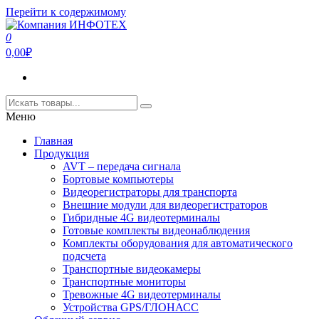
Перейти к содержимому
0
Компания ИНФОТЕХ
Компания ИНФОТЕХ занимается производством
0,00₽
оборудования для передачи видеосигнала,а так же
видеорегистраторов и ПО для подсчета пассажиропотока.
Меню
Главная
Продукция
AVT – передача сигнала
Бортовые компьютеры
Видеорегистраторы для транспорта
Внешние модули для видеорегистраторов
Гибридные 4G видеотерминалы
Готовые комплекты видеонаблюдения
Комплекты оборудования для автоматического
подсчета
Транспортные видеокамеры
Транспортные мониторы
Тревожные 4G видеотерминалы
Устройства GPS/ГЛОНАСС